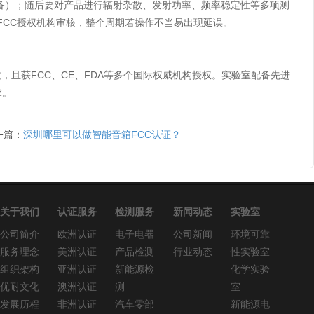
意辐射设备）；随后要对产品进行辐射杂散、发射功率、频率稳定性等多项测
术文档至FCC授权机构审核，整个周期若操作不当易出现延误。
，且获FCC、CE、FDA等多个国际权威机构授权。实验室配备先进
求。
一篇：
深圳哪里可以做智能音箱FCC认证？
关于我们
认证服务
检测服务
新闻动态
实验室
公司简介
欧洲认证
电子电器
公司新闻
环境可靠
服务理念
美洲认证
产品检测
行业动态
性实验室
组织架构
亚洲认证
新能源检
化学实验
优耐文化
澳洲认证
测
室
发展历程
非洲认证
汽车零部
新能源电