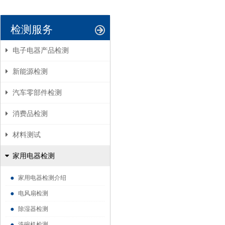
检测服务
电子电器产品检测
新能源检测
汽车零部件检测
消费品检测
材料测试
家用电器检测
家用电器检测介绍
电风扇检测
除湿器检测
洗碗机检测