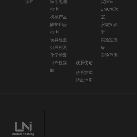
须知
家用电器
实验室
检测
EMC实验
机械产品
室
防护用品
安规实验
检测
室
玩具检测
实验室设
灯具检测
备
化学检测
实验范围
可靠性实
联系优耐
验
联系方式
站点地图