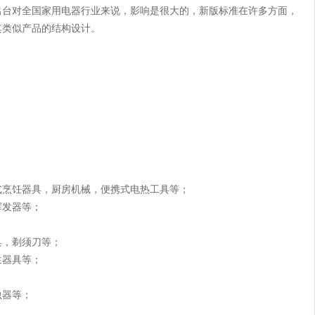
版标准的出台对全国家用电器行业来说，影响是很大的，新版标准在许多方面，
其类似产品的结构设计。
式烹饪器具，厨房机械，便携式电热工具等；
挥发器等；
具，剃须刀等；
生器具等；
虫器等；