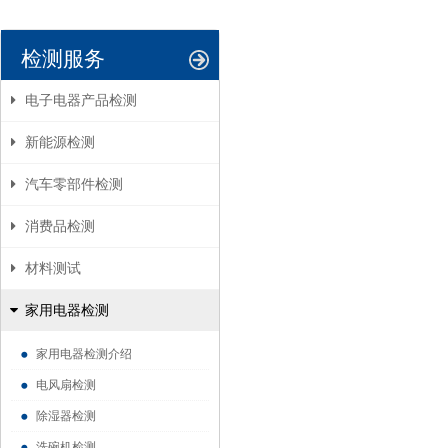
检测服务
电子电器产品检测
新能源检测
汽车零部件检测
消费品检测
材料测试
家用电器检测
家用电器检测介绍
电风扇检测
除湿器检测
洗碗机检测