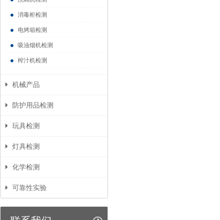
消毒柜检测
电烤箱检测
吸油烟机检测
榨汁机检测
机械产品
防护用品检测
玩具检测
灯具检测
化学检测
可靠性实验