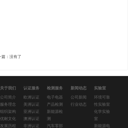
一篇：没有了
关于我们
认证服务
检测服务
新闻动态
实验室
公司简介
欧洲认证
电子电器
公司新闻
环境可靠
服务理念
美洲认证
产品检测
行业动态
性实验室
组织架构
亚洲认证
新能源检
化学实验
优耐文化
澳洲认证
测
室
发展历程
非洲认证
汽车零部
新能源电