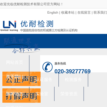
欢迎光临优耐检测技术有限公司官方网站！
English
|
收藏本站
|
在线留言
|
联系我们
网站首页
服务热线
020-39277769
关于我们
认证服务
检测服务
新闻动态
实验室
荣誉资质