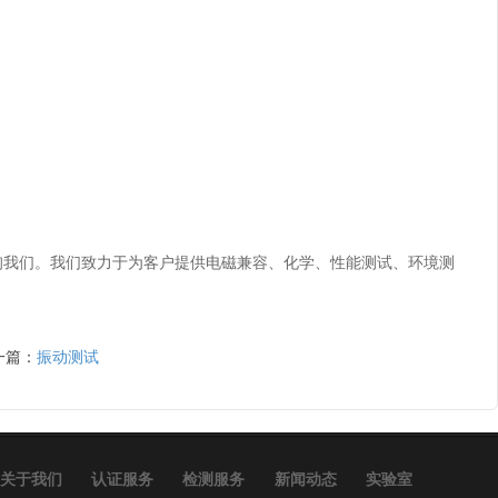
询我们。我们致力于为客户提供电磁兼容、化学、性能测试、环境测
一篇：
振动测试
关于我们
认证服务
检测服务
新闻动态
实验室