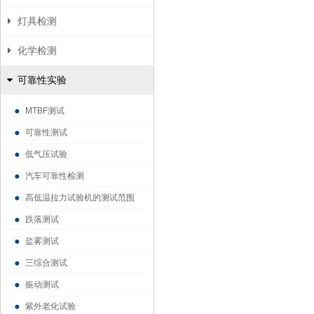
灯具检测
化学检测
可靠性实验
MTBF测试
可靠性测试
低气压试验
汽车可靠性检测
高低温拉力试验机的测试范围
跌落测试
盐雾测试
三综合测试
振动测试
紫外老化试验