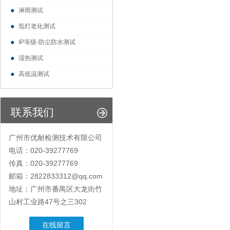
淋雨测试
氙灯老化测试
IP等级-防尘防水测试
湿热测试
高低温测试
联系我们
广州市优耐检测技术有限公司
电话：020-39277769
传真：020-39277769
邮箱：2822833312@qq.com
地址：广州市番禺区大龙街竹
山村工业路47号之三302
在线留言