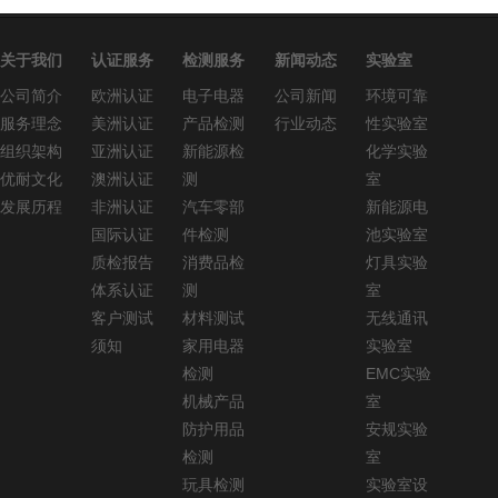
关于我们
认证服务
检测服务
新闻动态
实验室
公司简介
欧洲认证
电子电器
公司新闻
环境可靠
服务理念
美洲认证
产品检测
行业动态
性实验室
组织架构
亚洲认证
新能源检
化学实验
优耐文化
澳洲认证
测
室
发展历程
非洲认证
汽车零部
新能源电
国际认证
件检测
池实验室
质检报告
消费品检
灯具实验
体系认证
测
室
客户测试
材料测试
无线通讯
须知
家用电器
实验室
检测
EMC实验
机械产品
室
防护用品
安规实验
检测
室
玩具检测
实验室设