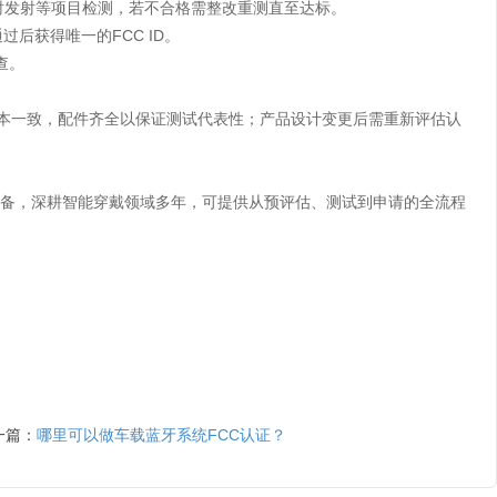
射发射等项目检测，若不合格需整改重测直至达标。
后获得唯一的FCC ID。
查。
版本一致，配件齐全以保证测试代表性；产品设计变更后需重新评估认
设备，深耕智能穿戴领域多年，可提供从预评估、测试到申请的全流程
一篇：
哪里可以做车载蓝牙系统FCC认证？