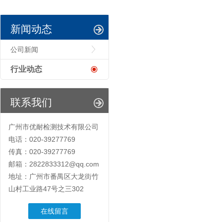
新闻动态
公司新闻
行业动态
联系我们
广州市优耐检测技术有限公司
电话：020-39277769
传真：020-39277769
邮箱：2822833312@qq.com
地址：广州市番禺区大龙街竹
山村工业路47号之三302
在线留言