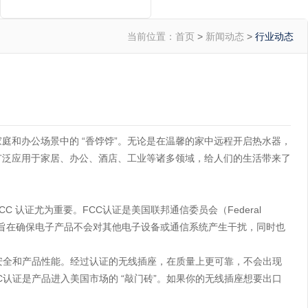
当前位置：
首页
>
新闻动态
>
行业动态
庭和办公场景中的 “香饽饽”。无论是在温馨的家中远程开启热水器，
广泛应用于家居、办公、酒店、工业等诸多领域，给人们的生活带来了
CC 认证
尤为重要。FCC认证是美国联邦通信委员会（Federal
性的认证，旨在确保电子产品不会对其他电子设备或通信系统产生干扰，同时也
安全和产品性能。经过认证的无线插座，在质量上更可靠，不会出现
C认证
是产品进入美国市场的 “敲门砖”。如果你的无线插座想要出口