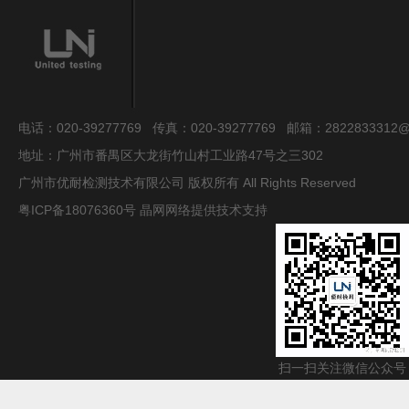
电话：020-39277769 传真：020-39277769 邮箱：2822833312@
地址：广州市番禺区大龙街竹山村工业路47号之三302
广州市优耐检测技术有限公司 版权所有 All Rights Reserved
粤ICP备18076360号
晶网网络提供技术支持
扫一扫关注微信公众号