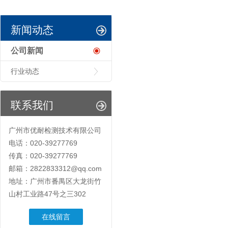
新闻动态
公司新闻
行业动态
联系我们
广州市优耐检测技术有限公司
电话：020-39277769
传真：020-39277769
邮箱：2822833312@qq.com
地址：广州市番禺区大龙街竹
山村工业路47号之三302
在线留言