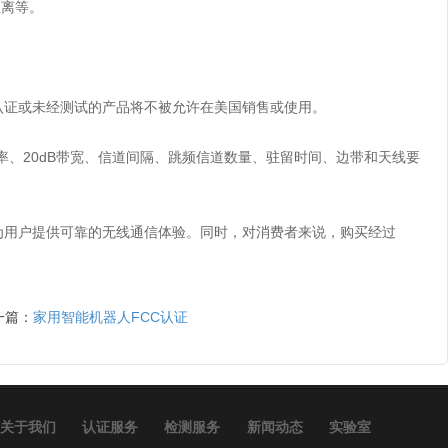
距离等。
认证或未经测试的产品将不被允许在美国销售或使用。
、20dB带宽、信道间隔、跳频信道数量、驻留时间、边带和天线要
为用户提供可靠的无线通信体验。同时，对消费者来说，购买经过
。
一篇：
家用智能机器人FCC认证
关于我们
认证服务
检测服务
新闻动态
实验室