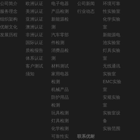
公司简介
欧洲认证
电子电器
公司新闻
环境可靠
服务理念
美洲认证
产品检测
行业动态
性实验室
组织架构
亚洲认证
新能源检
化学实验
优耐文化
澳洲认证
测
室
发展历程
非洲认证
汽车零部
新能源电
国际认证
件检测
池实验室
质检报告
消费品检
灯具实验
体系认证
测
室
客户测试
材料测试
无线通讯
须知
家用电器
实验室
检测
EMC实验
机械产品
室
防护用品
安规实验
检测
室
玩具检测
实验室设
灯具检测
备
化学检测
实验范围
可靠性实
联系优耐